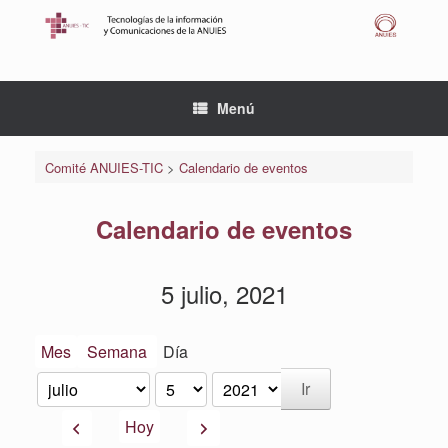
Saltar
al
contenido
Menú
Comité ANUIES-TIC
>
Calendario de eventos
Calendario de eventos
5 julio, 2021
Mes
Semana
Día
Mes
Día
Año
Anterior
Siguiente
Hoy