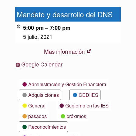
Mandato
y
Mandato y desarrollo del DNS
desarrollo
del
5:00 pm
–
7:00 pm
DNS
5 julio, 2021
New
Más información
tab
Google Calendar
Categorías
Administración y Gestión Financiera
Adquisiciones
CEDIIES
General
Gobierno en las IES
pasados
próximos
Reconocimientos