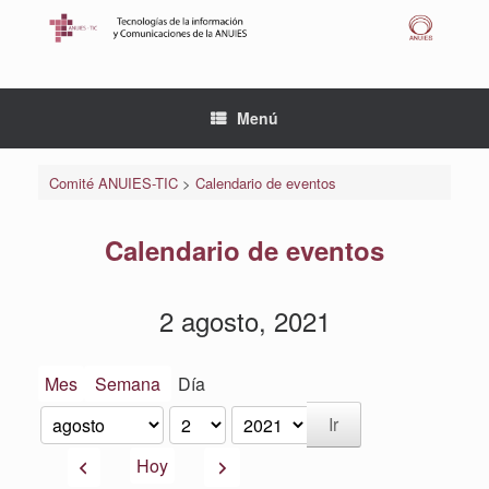
Saltar
al
contenido
Menú
Comité ANUIES-TIC
>
Calendario de eventos
Calendario de eventos
2 agosto, 2021
Mes
Semana
Día
Mes
Día
Año
Anterior
Siguiente
Hoy