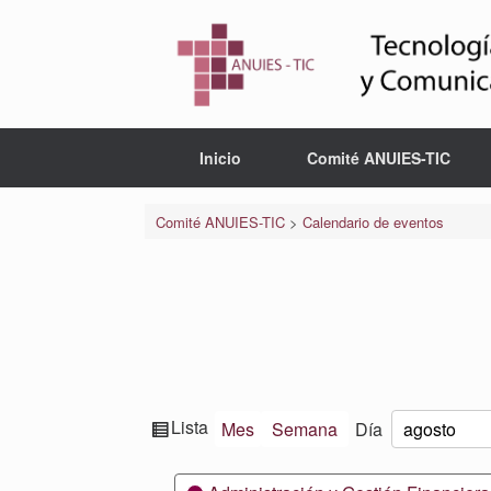
Saltar
al
contenido
Inicio
Comité ANUIES-TIC
Comité ANUIES-TIC
>
Calendario de eventos
Ver
Lista
Mes
Semana
Día
Mes
Día
Año
como
Categorías