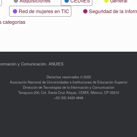
Adquisiciones
CEDIIES
General
Red de mujeres en TIC
Seguridad de la infor
s categorías
Información y Comunicación. ANUIES
Derechos reservados © 2022
Asociación Nacional de Universidades e Instituciones de Educación Superior
Dirección de Tecnologías de la Información y Comunicación
Tenayuca 200, Col. Santa Cruz Atoyac, CDMX, México, CP 03310
+52 (55) 5420 4948