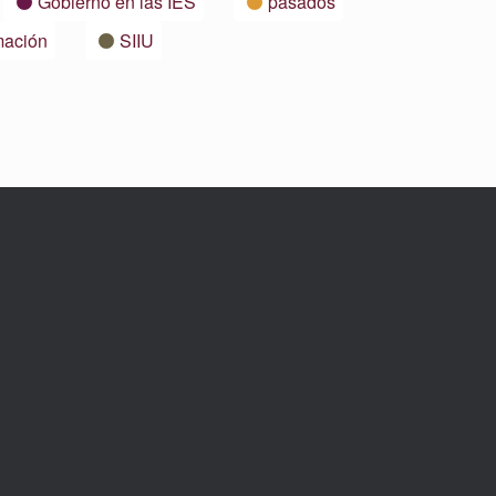
Gobierno en las IES
pasados
mación
SIIU