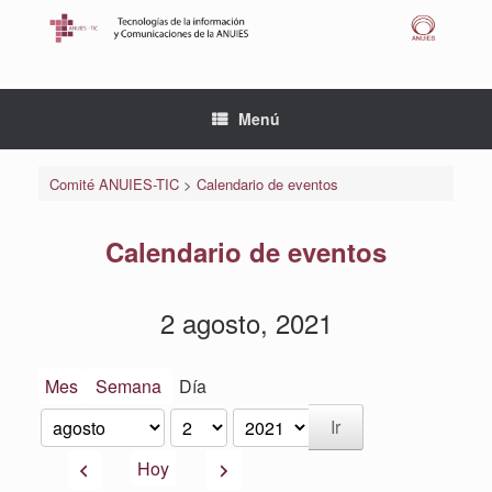
Saltar
al
contenido
Menú
Comité ANUIES-TIC
>
Calendario de eventos
Calendario de eventos
2 agosto, 2021
Mes
Semana
Día
Mes
Día
Año
Anterior
Siguiente
Hoy