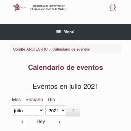
Saltar
al
contenido
Menú
Comité ANUIES-TIC
>
Calendario de eventos
Calendario de eventos
Eventos en julio 2021
Mes
Semana
Día
Mes
Año
Anterior
Siguiente
Hoy