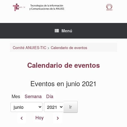
Saltar
al
contenido
Menú
Comité ANUIES-TIC
>
Calendario de eventos
Calendario de eventos
Eventos en junio 2021
Mes
Semana
Día
Mes
Año
Anterior
Siguiente
Hoy