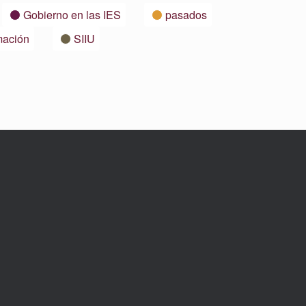
Gobierno en las IES
pasados
mación
SIIU