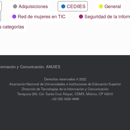
Adquisiciones
CEDIIES
General
Red de mujeres en TIC
Seguridad de la infor
s categorías
Información y Comunicación. ANUIES
Derechos reservados © 2022
Asociación Nacional de Universidades e Instituciones de Educación Superior
Dirección de Tecnologías de la Información y Comunicación
Tenayuca 200, Col. Santa Cruz Atoyac, CDMX, México, CP 03310
+52 (55) 5420 4948