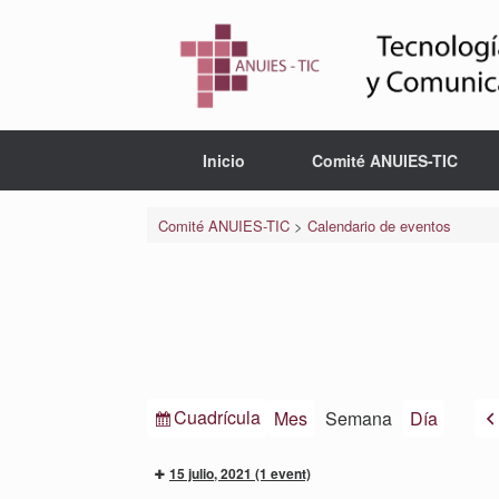
Saltar
al
contenido
Inicio
Comité ANUIES-TIC
Comité ANUIES-TIC
>
Calendario de eventos
Ver
Cuadrícula
Mes
Semana
Día
como
15 julio, 2021
(1 event)