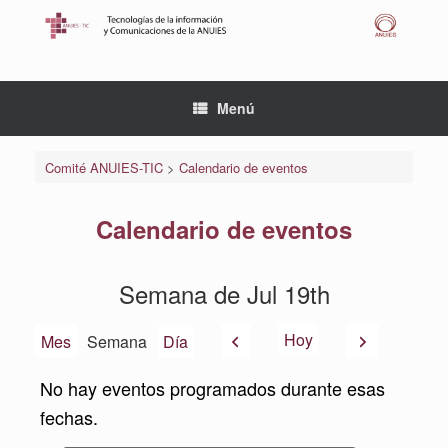
Saltar
al
contenido
Menú
Comité ANUIES-TIC
>
Calendario de eventos
Calendario de eventos
Semana de Jul 19th
Anterior
Siguiente
Hoy
Mes
Semana
Día
No hay eventos programados durante esas
fechas.