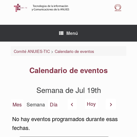
Saltar
al
contenido
Menú
Comité ANUIES-TIC
>
Calendario de eventos
Calendario de eventos
Semana de Jul 19th
Anterior
Siguiente
Hoy
Mes
Semana
Día
No hay eventos programados durante esas
fechas.