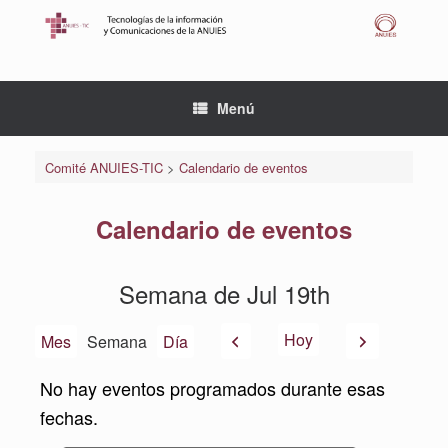
Saltar
al
contenido
Menú
Comité ANUIES-TIC
>
Calendario de eventos
Calendario de eventos
Semana de Jul 19th
Anterior
Siguiente
Hoy
Mes
Semana
Día
No hay eventos programados durante esas
fechas.