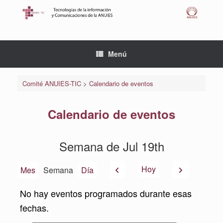
Saltar
al
contenido
Menú
Comité ANUIES-TIC
>
Calendario de eventos
Calendario de eventos
Semana de Jul 19th
Anterior
Siguiente
Hoy
Mes
Semana
Día
No hay eventos programados durante esas
fechas.