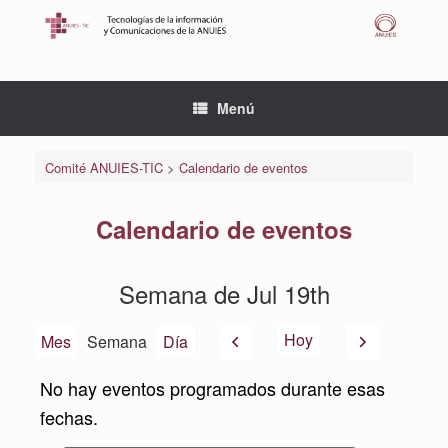
Saltar
al
contenido
Menú
Comité ANUIES-TIC
>
Calendario de eventos
Calendario de eventos
Semana de Jul 19th
Anterior
Siguiente
Hoy
Mes
Semana
Día
No hay eventos programados durante esas
fechas.