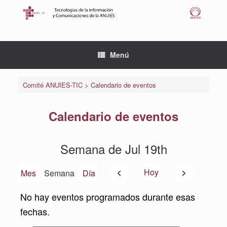
Saltar
al
contenido
Menú
Comité ANUIES-TIC
>
Calendario de eventos
Calendario de eventos
Semana de Jul 19th
Anterior
Siguiente
Hoy
Mes
Semana
Día
No hay eventos programados durante esas
fechas.