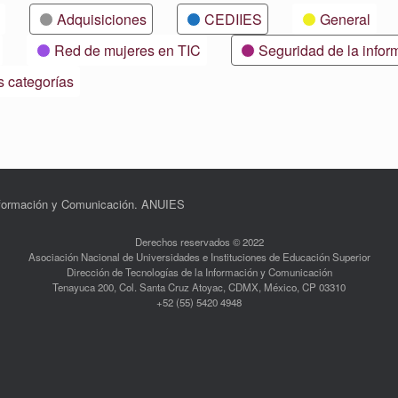
Adquisiciones
CEDIIES
General
Red de mujeres en TIC
Seguridad de la infor
s categorías
Información y Comunicación. ANUIES
Derechos reservados © 2022
Asociación Nacional de Universidades e Instituciones de Educación Superior
Dirección de Tecnologías de la Información y Comunicación
Tenayuca 200, Col. Santa Cruz Atoyac, CDMX, México, CP 03310
+52 (55) 5420 4948