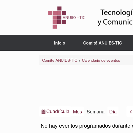
Saltar
al
contenido
Inicio
Comité ANUIES-TIC
Comité ANUIES-TIC
>
Calendario de eventos
Ver
Cuadrícula
Mes
Semana
Día
como
No hay eventos programados durante 