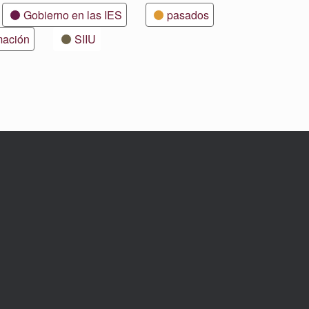
Gobierno en las IES
pasados
mación
SIIU