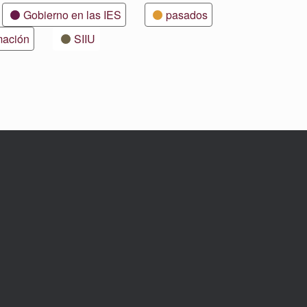
Gobierno en las IES
pasados
mación
SIIU