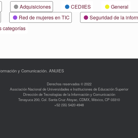
Adquisiciones
CEDIIES
General
Red de mujeres en TIC
Seguridad de la infor
s categorías
Información y Comunicación. ANUIES
Derechos reservados © 2022
Asociación Nacional de Universidades e Instituciones de Educación Superior
Dirección de Tecnologías de la Información y Comunicación
Tenayuca 200, Col. Santa Cruz Atoyac, CDMX, México, CP 03310
+52 (55) 5420 4948