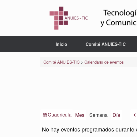
Saltar
al
contenido
Inicio
Comité ANUIES-TIC
Comité ANUIES-TIC
>
Calendario de eventos
Ver
Cuadrícula
Mes
Semana
Día
como
No hay eventos programados durante 