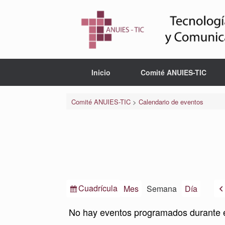
Saltar
al
contenido
Inicio
Comité ANUIES-TIC
Comité ANUIES-TIC
>
Calendario de eventos
Ver
Cuadrícula
Mes
Semana
Día
como
No hay eventos programados durante 