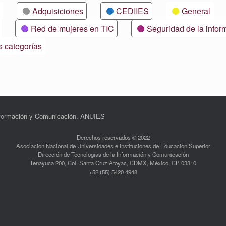
Adquisiciones
CEDIIES
General
Red de mujeres en TIC
Seguridad de la infor
s categorías
Información y Comunicación. ANUIES
Derechos reservados © 2022
Asociación Nacional de Universidades e Instituciones de Educación Superior
Dirección de Tecnologías de la Información y Comunicación
Tenayuca 200, Col. Santa Cruz Atoyac, CDMX, México, CP 03310
+52 (55) 5420 4948