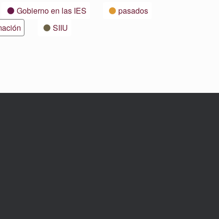
Gobierno en las IES
pasados
mación
SIIU