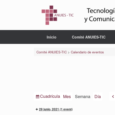
Saltar
al
contenido
Inicio
Comité ANUIES-TIC
Comité ANUIES-TIC
>
Calendario de eventos
Ver
Cuadrícula
Mes
Semana
Día
como
29 junio, 2021
(1 event)