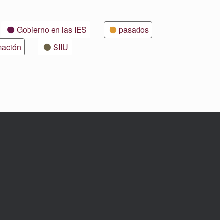
Gobierno en las IES
pasados
mación
SIIU