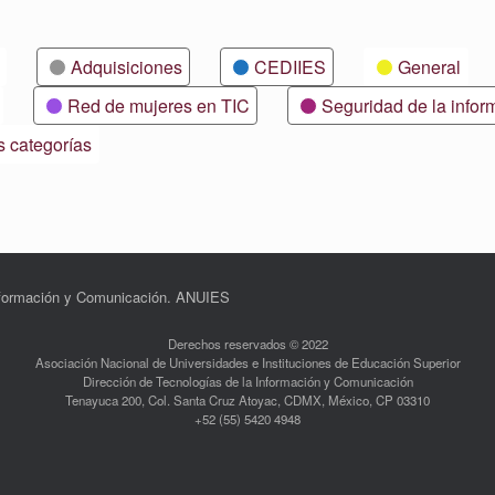
Adquisiciones
CEDIIES
General
Red de mujeres en TIC
Seguridad de la infor
s categorías
Información y Comunicación. ANUIES
Derechos reservados © 2022
Asociación Nacional de Universidades e Instituciones de Educación Superior
Dirección de Tecnologías de la Información y Comunicación
Tenayuca 200, Col. Santa Cruz Atoyac, CDMX, México, CP 03310
+52 (55) 5420 4948