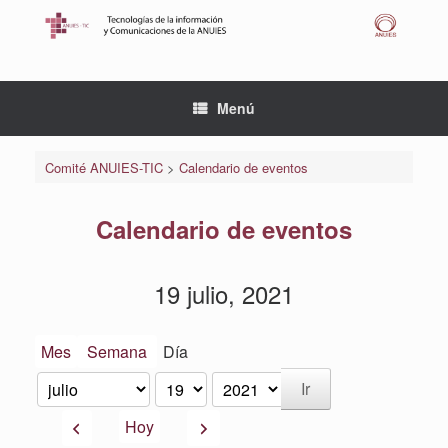
Saltar
al
contenido
Menú
Comité ANUIES-TIC
>
Calendario de eventos
Calendario de eventos
19 julio, 2021
Mes
Semana
Día
Mes
Día
Año
Anterior
Siguiente
Hoy