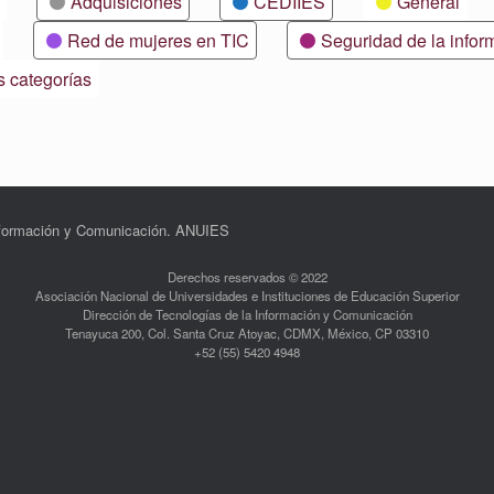
Adquisiciones
CEDIIES
General
Red de mujeres en TIC
Seguridad de la infor
s categorías
Información y Comunicación. ANUIES
Derechos reservados © 2022
Asociación Nacional de Universidades e Instituciones de Educación Superior
Dirección de Tecnologías de la Información y Comunicación
Tenayuca 200, Col. Santa Cruz Atoyac, CDMX, México, CP 03310
+52 (55) 5420 4948