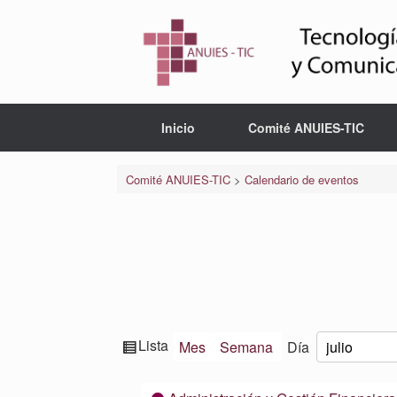
Saltar
al
contenido
Inicio
Comité ANUIES-TIC
Comité ANUIES-TIC
>
Calendario de eventos
Ver
Lista
Mes
Semana
Día
Mes
Día
Año
como
Categorías