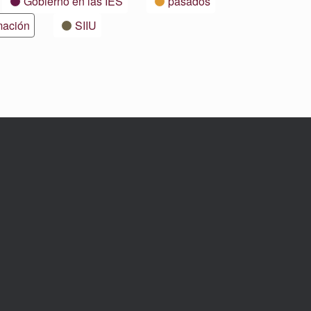
Gobierno en las IES
pasados
mación
SIIU