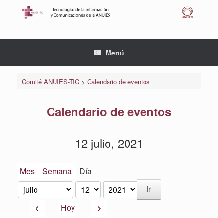
Saltar
al
contenido
Menú
Comité ANUIES-TIC
>
Calendario de eventos
Calendario de eventos
12 julio, 2021
Mes
Semana
Día
Mes
Día
Año
Anterior
Siguiente
Hoy