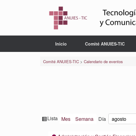
Saltar
al
contenido
Inicio
Comité ANUIES-TIC
Comité ANUIES-TIC
>
Calendario de eventos
Ver
Lista
Mes
Semana
Día
Mes
Día
Año
como
Categorías