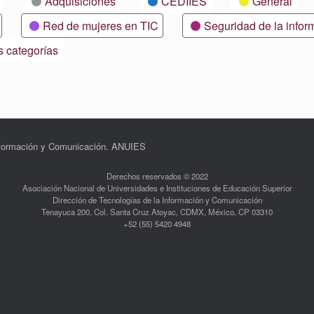
Adquisiciones
CEDIIES
General
Red de mujeres en TIC
Seguridad de la infor
s categorías
Información y Comunicación. ANUIES
Derechos reservados © 2022
Asociación Nacional de Universidades e Instituciones de Educación Superior
Dirección de Tecnologías de la Información y Comunicación
Tenayuca 200, Col. Santa Cruz Atoyac, CDMX, México, CP 03310
+52 (55) 5420 4948