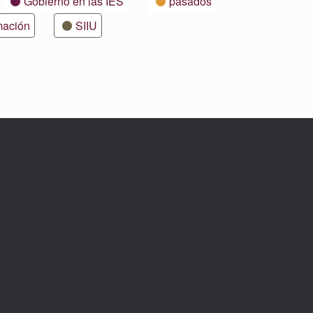
Gobierno en las IES
pasados
mación
SIIU