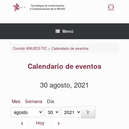
Saltar
al
contenido
Menú
Comité ANUIES-TIC
>
Calendario de eventos
Calendario de eventos
30 agosto, 2021
Mes
Semana
Día
Mes
Día
Año
Anterior
Siguiente
Hoy