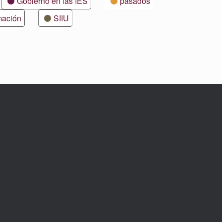
Gobierno en las IES
pasados
mación
SIIU