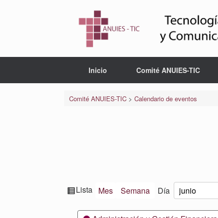
Saltar
al
contenido
Inicio
Comité ANUIES-TIC
Comité ANUIES-TIC
>
Calendario de eventos
Ver
Lista
Mes
Semana
Día
Mes
Día
Año
como
Categorías