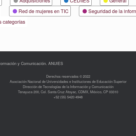
Adquisiciones
CEDIIES
General
Red de mujeres en TIC
Seguridad de la infor
s categorías
Información y Comunicación. ANUIES
Derechos reservados © 2022
Asociación Nacional de Universidades e Instituciones de Educación Superior
Dirección de Tecnologías de la Información y Comunicación
Tenayuca 200, Col. Santa Cruz Atoyac, CDMX, México, CP 03310
+52 (55) 5420 4948