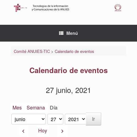
Saltar
al
contenido
Menú
Comité ANUIES-TIC
>
Calendario de eventos
Calendario de eventos
27 junio, 2021
Mes
Semana
Día
Mes
Día
Año
Anterior
Siguiente
Hoy