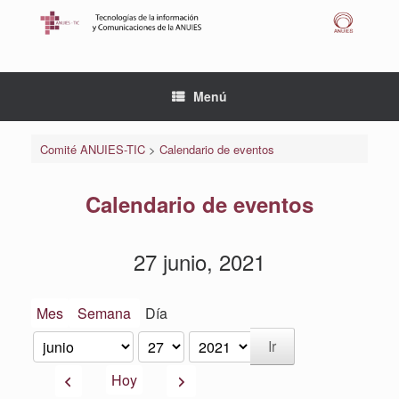
Saltar
al
contenido
Menú
Comité ANUIES-TIC
>
Calendario de eventos
Calendario de eventos
27 junio, 2021
Mes
Semana
Día
Mes
Día
Año
Anterior
Siguiente
Hoy