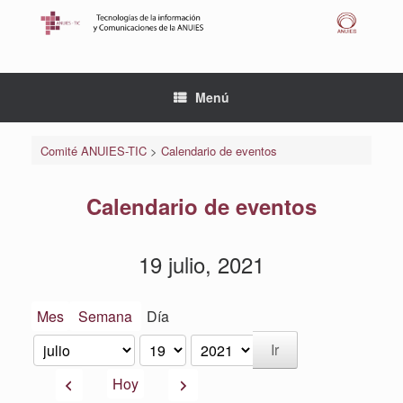
Saltar
al
contenido
Menú
Comité ANUIES-TIC
>
Calendario de eventos
Calendario de eventos
19 julio, 2021
Mes
Semana
Día
Mes
Día
Año
Anterior
Siguiente
Hoy