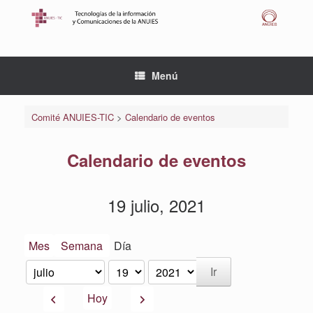
Saltar
al
contenido
Menú
Comité ANUIES-TIC
>
Calendario de eventos
Calendario de eventos
19 julio, 2021
Mes
Semana
Día
Mes
Día
Año
Anterior
Siguiente
Hoy