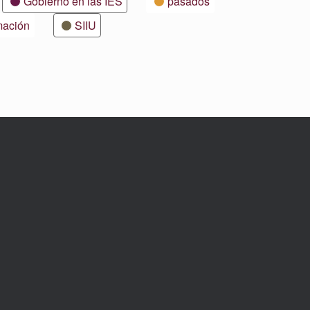
Gobierno en las IES
pasados
mación
SIIU