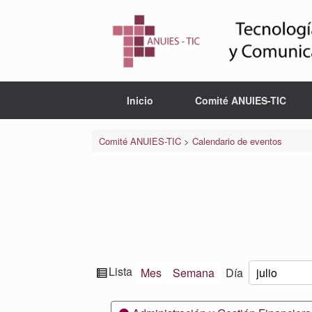
Saltar
al
contenido
Inicio
Comité ANUIES-TIC
Comité ANUIES-TIC
>
Calendario de eventos
Ver
Lista
Mes
Semana
Día
Mes
Día
Año
como
Categorías