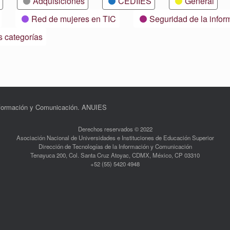
Adquisiciones
CEDIIES
General
Red de mujeres en TIC
Seguridad de la infor
s categorías
Información y Comunicación. ANUIES
Derechos reservados © 2022
Asociación Nacional de Universidades e Instituciones de Educación Superior
Dirección de Tecnologías de la Información y Comunicación
Tenayuca 200, Col. Santa Cruz Atoyac, CDMX, México, CP 03310
+52 (55) 5420 4948