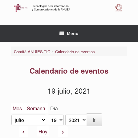
Saltar
al
contenido
Menú
Comité ANUIES-TIC
>
Calendario de eventos
Calendario de eventos
19 julio, 2021
Mes
Semana
Día
Mes
Día
Año
Anterior
Siguiente
Hoy