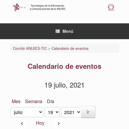
Saltar
al
contenido
Menú
Comité ANUIES-TIC
>
Calendario de eventos
Calendario de eventos
19 julio, 2021
Mes
Semana
Día
Mes
Día
Año
Anterior
Siguiente
Hoy