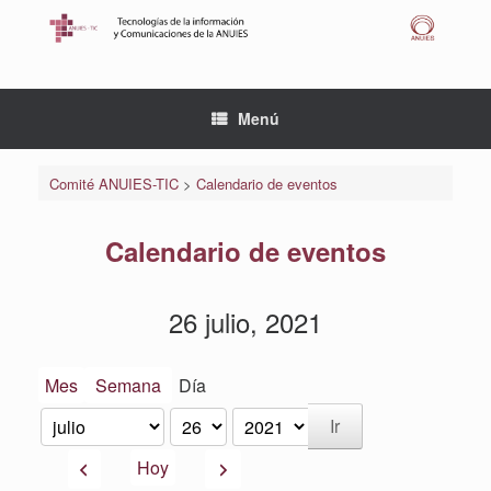
Saltar
al
contenido
Menú
Comité ANUIES-TIC
>
Calendario de eventos
Calendario de eventos
26 julio, 2021
Mes
Semana
Día
Mes
Día
Año
Anterior
Siguiente
Hoy