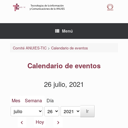
Saltar
al
contenido
Menú
Comité ANUIES-TIC
>
Calendario de eventos
Calendario de eventos
26 julio, 2021
Mes
Semana
Día
Mes
Día
Año
Anterior
Siguiente
Hoy