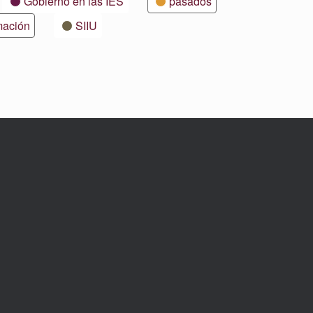
Gobierno en las IES
pasados
mación
SIIU