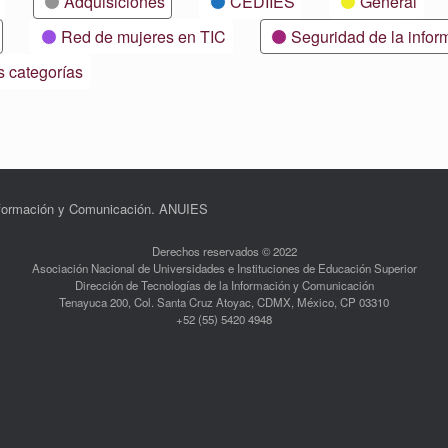
Adquisiciones
CEDIIES
General
Red de mujeres en TIC
Seguridad de la infor
s categorías
Información y Comunicación. ANUIES
Derechos reservados © 2022
Asociación Nacional de Universidades e Instituciones de Educación Superior
Dirección de Tecnologías de la Información y Comunicación
Tenayuca 200, Col. Santa Cruz Atoyac, CDMX, México, CP 03310
+52 (55) 5420 4948