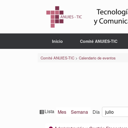
Saltar
al
contenido
Inicio
Comité ANUIES-TIC
Comité ANUIES-TIC
>
Calendario de eventos
Ver
Lista
Mes
Semana
Día
Mes
Día
Año
como
Categorías