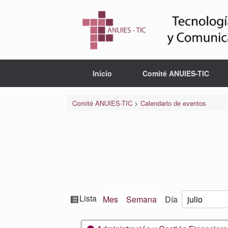
Saltar
al
contenido
Inicio
Comité ANUIES-TIC
Comité ANUIES-TIC
>
Calendario de eventos
Ver
Lista
Mes
Semana
Día
Mes
Día
Año
como
Categorías