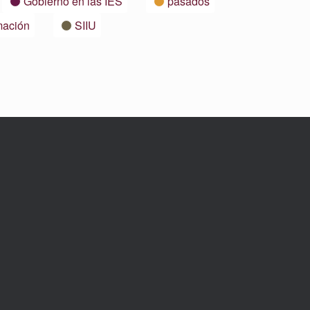
Gobierno en las IES
pasados
mación
SIIU