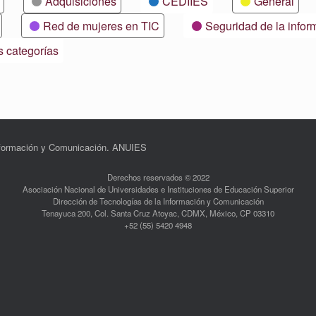
Adquisiciones
CEDIIES
General
Red de mujeres en TIC
Seguridad de la infor
s categorías
Información y Comunicación. ANUIES
Derechos reservados © 2022
Asociación Nacional de Universidades e Instituciones de Educación Superior
Dirección de Tecnologías de la Información y Comunicación
Tenayuca 200, Col. Santa Cruz Atoyac, CDMX, México, CP 03310
+52 (55) 5420 4948