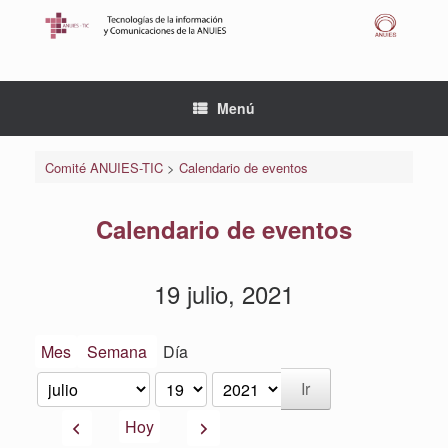
Saltar
al
contenido
Menú
Comité ANUIES-TIC
>
Calendario de eventos
Calendario de eventos
19 julio, 2021
Mes
Semana
Día
Mes
Día
Año
Anterior
Siguiente
Hoy