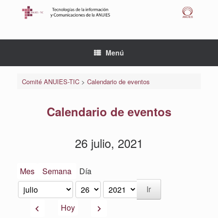
Saltar
al
contenido
Menú
Comité ANUIES-TIC
>
Calendario de eventos
Calendario de eventos
26 julio, 2021
Mes
Semana
Día
Mes
Día
Año
Anterior
Siguiente
Hoy