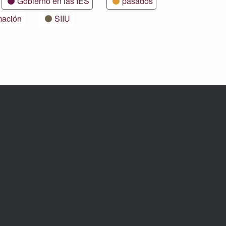
Gobierno en las IES
pasados
mación
SIIU