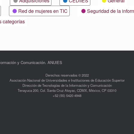
Adquisiciones
CEDIIES
General
Red de mujeres en TIC
Seguridad de la infor
s categorías
Información y Comunicación. ANUIES
Derechos reservados © 2022
Asociación Nacional de Universidades e Instituciones de Educación Superior
Dirección de Tecnologías de la Información y Comunicación
Tenayuca 200, Col. Santa Cruz Atoyac, CDMX, México, CP 03310
+52 (55) 5420 4948