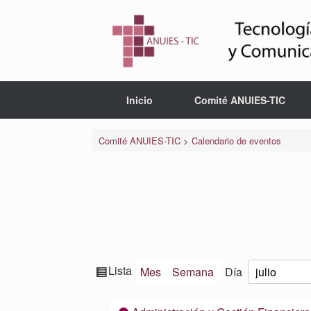
Saltar
al
contenido
Inicio
Comité ANUIES-TIC
Comité ANUIES-TIC
>
Calendario de eventos
Ver
Lista
Mes
Semana
Día
Mes
Día
Año
como
Categorías