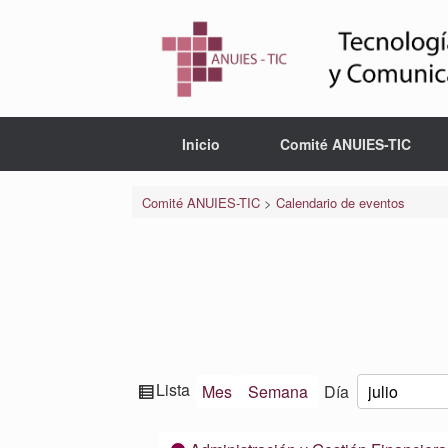
Saltar
al
contenido
Inicio
Comité ANUIES-TIC
Comité ANUIES-TIC
>
Calendario de eventos
Ver
Lista
Mes
Semana
Día
Mes
Día
Año
como
Categorías