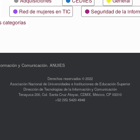
Adquisiciones
CEDIIES
General
Red de mujeres en TIC
Seguridad de la infor
s categorías
Información y Comunicación. ANUIES
Derechos reservados © 2022
Asociación Nacional de Universidades e Instituciones de Educación Superior
Dirección de Tecnologías de la Información y Comunicación
Tenayuca 200, Col. Santa Cruz Atoyac, CDMX, México, CP 03310
+52 (55) 5420 4948