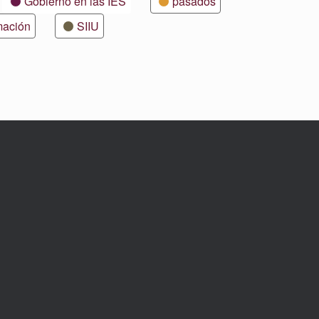
Gobierno en las IES
pasados
mación
SIIU