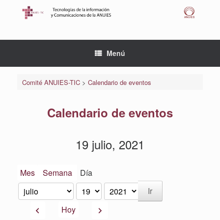
Saltar
al
contenido
Menú
Comité ANUIES-TIC
>
Calendario de eventos
Calendario de eventos
19 julio, 2021
Mes
Semana
Día
Mes
Día
Año
Anterior
Siguiente
Hoy