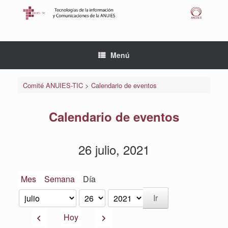
Saltar
al
contenido
Menú
Comité ANUIES-TIC
>
Calendario de eventos
Calendario de eventos
26 julio, 2021
Mes
Semana
Día
Mes
Día
Año
Anterior
Siguiente
Hoy