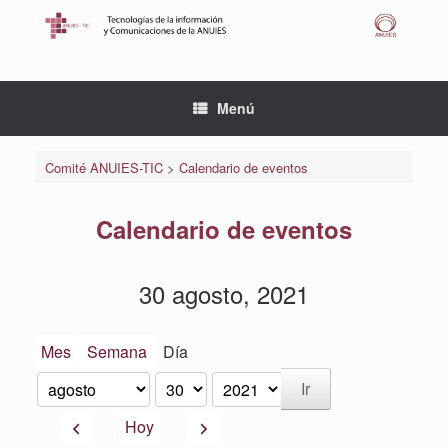
Saltar
al
contenido
Menú
Comité ANUIES-TIC
>
Calendario de eventos
Calendario de eventos
30 agosto, 2021
Mes
Semana
Día
Mes
Día
Año
Anterior
Siguiente
Hoy