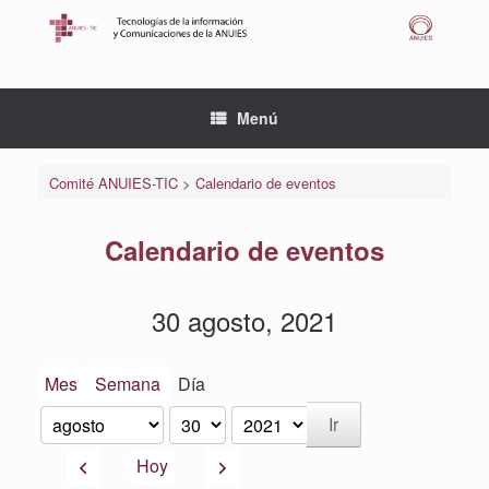
Saltar
al
contenido
Menú
Comité ANUIES-TIC
>
Calendario de eventos
Calendario de eventos
30 agosto, 2021
Mes
Semana
Día
Mes
Día
Año
Anterior
Siguiente
Hoy