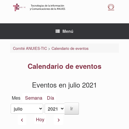
Saltar
al
contenido
Menú
Comité ANUIES-TIC
>
Calendario de eventos
Calendario de eventos
Eventos en julio 2021
Mes
Semana
Día
Mes
Año
Anterior
Siguiente
Hoy