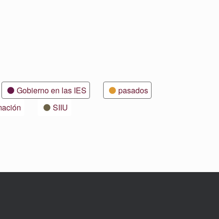
Gobierno en las IES
pasados
mación
SIIU