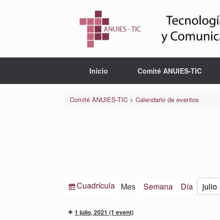
Saltar
al
contenido
Inicio
Comité ANUIES-TIC
Comité ANUIES-TIC
>
Calendario de eventos
Ver
Cuadrícula
Mes
Semana
Día
Mes
Año
como
1 julio, 2021
(1 event)