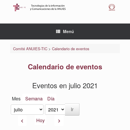
Saltar
al
contenido
Menú
Comité ANUIES-TIC
>
Calendario de eventos
Calendario de eventos
Eventos en julio 2021
Mes
Semana
Día
Mes
Año
Anterior
Siguiente
Hoy