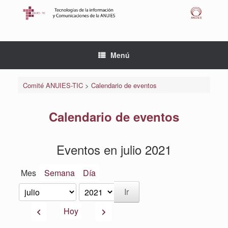
Saltar
al
contenido
Menú
Comité ANUIES-TIC
>
Calendario de eventos
Calendario de eventos
Eventos en julio 2021
Mes
Semana
Día
Mes
Año
Anterior
Siguiente
Hoy