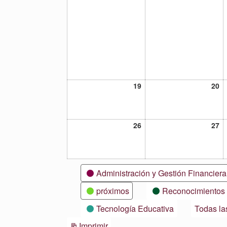
19
20
19
20
julio,
ju
2021
20
26
27
26
27
julio,
ju
2021
20
Categorías
Administración y Gestión Financiera
próximos
Reconocimientos
Tecnología Educativa
Todas la
Vistas
Imprimir