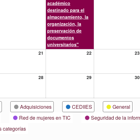
académico
destinado para el
almacenamiento, la
organización, la
preservación de
documentos
universitarios"
21
22
21
22
23
lio,
julio,
julio,
21
2021
2021
28
29
28
29
30
lio,
julio,
julio,
21
2021
2021
Adquisiciones
CEDIIES
General
Red de mujeres en TIC
Seguridad de la infor
s categorías