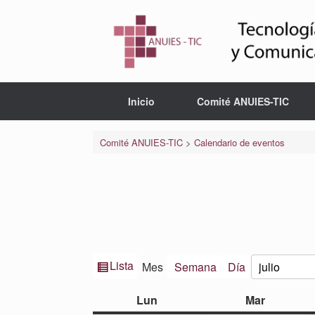
Saltar
al
contenido
Inicio
Comité ANUIES-TIC
Comité ANUIES-TIC
>
Calendario de eventos
Ver
Lista
Mes
Semana
Día
Mes
Año
como
lunes
martes
Lun
Mar