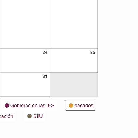
23
24
25
24
25
julio,
julio,
julio,
2021
2021
2021
30
31
31
julio,
julio,
2021
2021
Gobierno en las IES
pasados
mación
SIIU