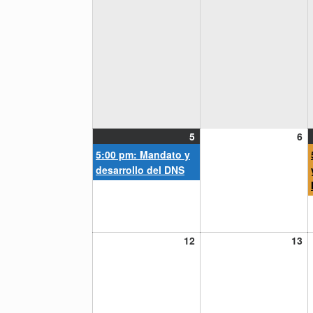
5
(1
6
5
6
julio,
event)
ju
5:00 pm: Mandato y
2021
20
desarrollo del DNS
12
13
12
13
julio,
ju
2021
20