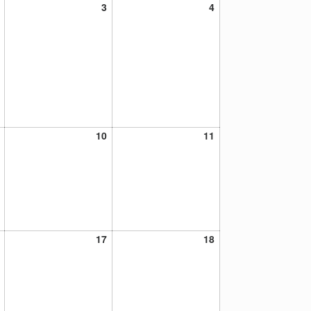
2
3
4
3
4
julio,
julio,
julio,
2021
2021
2021
9
10
11
10
11
julio,
julio,
julio,
2021
2021
2021
16
17
18
17
18
julio,
julio,
julio,
2021
2021
2021