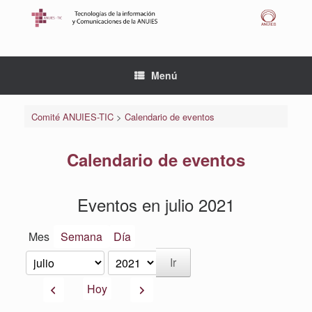
Saltar
al
contenido
Menú
Comité ANUIES-TIC
>
Calendario de eventos
Calendario de eventos
Eventos en julio 2021
Mes
Semana
Día
Mes
Año
Anterior
Siguiente
Hoy