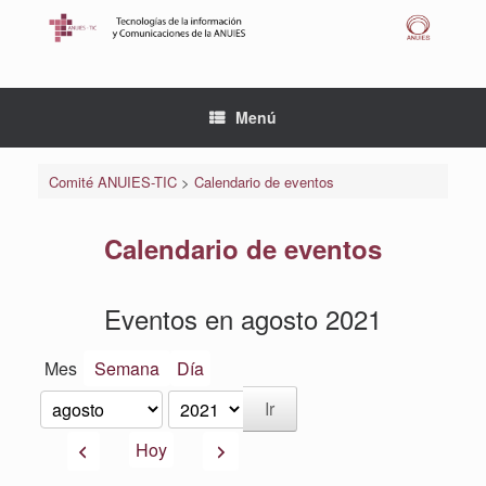
Saltar
al
contenido
Menú
Comité ANUIES-TIC
>
Calendario de eventos
Calendario de eventos
Eventos en agosto 2021
Mes
Semana
Día
Mes
Año
Anterior
Siguiente
Hoy