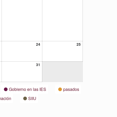
23
24
25
24
25
julio,
julio,
julio,
2021
2021
2021
30
31
31
julio,
julio,
2021
2021
Gobierno en las IES
pasados
mación
SIIU