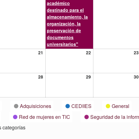
académico
destinado para el
almacenamiento, la
organización, la
preservación de
documentos
universitarios"
21
22
21
22
23
lio,
julio,
julio,
21
2021
2021
28
29
28
29
30
lio,
julio,
julio,
21
2021
2021
Adquisiciones
CEDIIES
General
Red de mujeres en TIC
Seguridad de la infor
s categorías