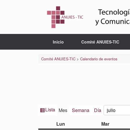
Saltar
al
contenido
Inicio
Comité ANUIES-TIC
Comité ANUIES-TIC
>
Calendario de eventos
Ver
Lista
Mes
Semana
Día
Mes
Año
como
lunes
martes
Lun
Mar