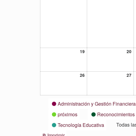
19
20
19
20
julio,
ju
2021
20
26
27
26
27
julio,
ju
2021
20
Categorías
Administración y Gestión Financiera
próximos
Reconocimientos
Todas la
Tecnología Educativa
Vistas
Imprimir