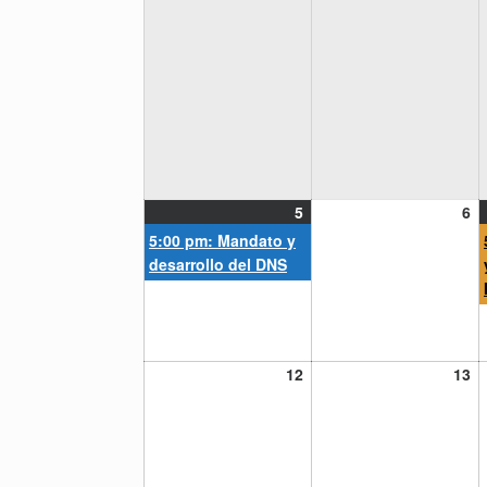
5
(1
6
5
6
julio,
event)
ju
5:00 pm: Mandato y
2021
20
desarrollo del DNS
12
13
12
13
julio,
ju
2021
20