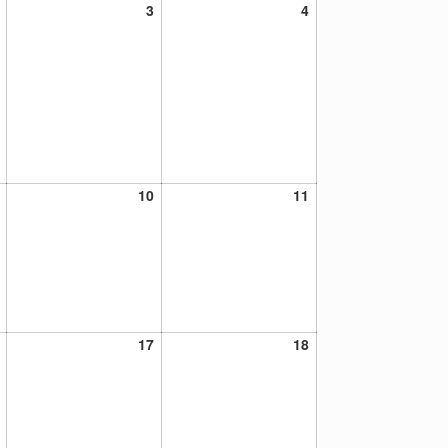
2
3
4
3
4
julio,
julio,
julio,
2021
2021
2021
9
10
11
10
11
julio,
julio,
julio,
2021
2021
2021
16
17
18
17
18
julio,
julio,
julio,
2021
2021
2021